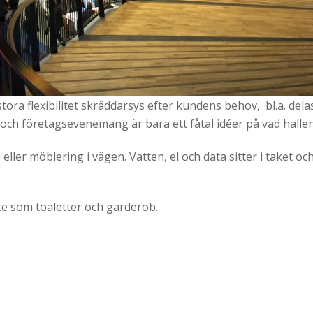
ra flexibilitet skräddarsys efter kundens behov, bl.a. dela
h företagsevenemang är bara ett fåtal idéer på vad hallen 
ller möblering i vägen. Vatten, el och data sitter i taket oc
ice som toaletter och garderob.