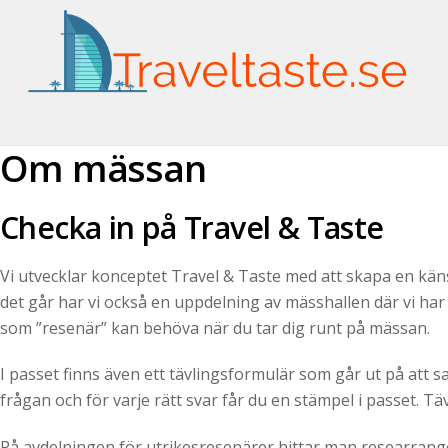
Om mässan
Checka in på Travel & Taste
Vi utvecklar konceptet Travel & Taste med att skapa en kä
det går har vi också en uppdelning av mässhallen där vi har
som ”resenär” kan behöva när du tar dig runt på mässan.
I passet finns även ett tävlingsformulär som går ut på att s
frågan och för varje rätt svar får du en stämpel i passet. 
På avdelningen för utrikesresenärer hittar man researrang