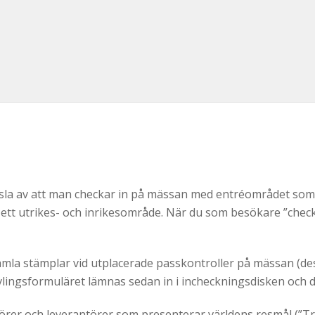
nsla av att man checkar in på mässan med entréområdet som
 ett utrikes- och inrikesområde. När du som besökare ”check
amla stämplar vid utplacerade passkontroller på mässan (dessa
Tävlingsformuläret lämnas sedan in i incheckningsdisken och 
örer och leverantörer som presenterar världens resmål (”Tr