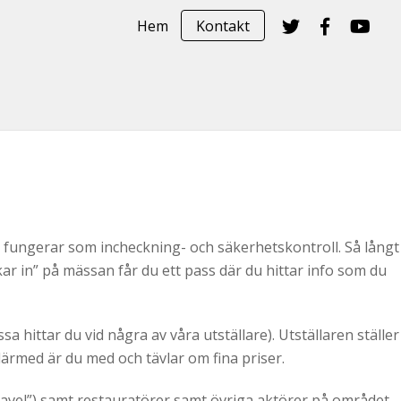
Hem
Kontakt
 fungerar som incheckning- och säkerhetskontroll. Så långt
ar in” på mässan får du ett pass där du hittar info som du
 hittar du vid några av våra utställare). Utställaren ställer
därmed är du med och tävlar om fina priser.
avel”) samt restauratörer samt övriga aktörer på området