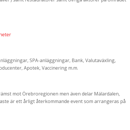
heter
sanläggningar, SPA-anläggningar, Bank, Valutaväxling,
ducenter, Apotek, Vaccinering m.m.
främst mot Örebroregionen men även delar Mälardalen,
Taste är ett årligt återkommande event som arrangeras på